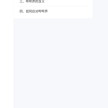
三、哔哔声的含义
四、如何应对哔哔声