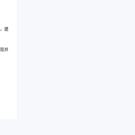
，建
现并