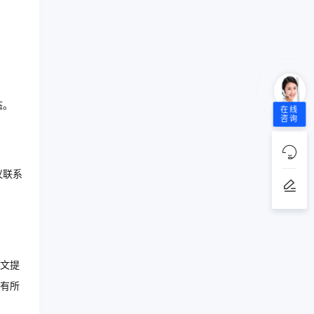
态。
在线
咨询
议联系
文提
有所