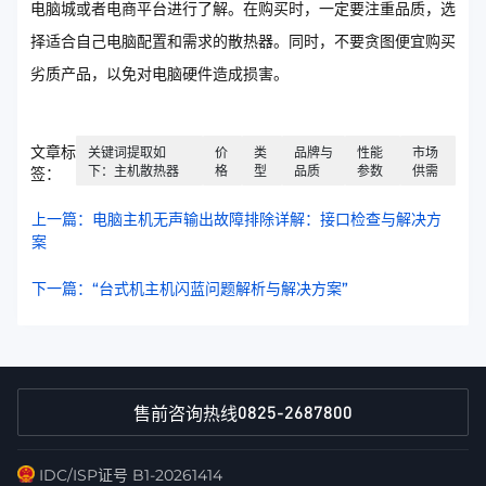
电脑城或者电商平台进行了解。在购买时，一定要注重品质，选
择适合自己电脑配置和需求的散热器。同时，不要贪图便宜购买
劣质产品，以免对电脑硬件造成损害。
文章标
关键词提取如
价
类
品牌与
性能
市场
下：主机散热器
格
型
品质
参数
供需
签：
上一篇：电脑主机无声输出故障排除详解：接口检查与解决方
案
下一篇：“台式机主机闪蓝问题解析与解决方案”
0825-2687800
售前咨询热线
IDC/ISP证号 B1-20261414