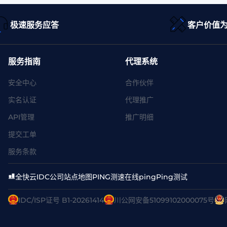
极速服务应答
客户价值
服务指南
代理系统
安全中心
合作伙伴
实名认证
代理推广
API管理
推广明细
提交工单
服务条款
全快云
IDC公司
站点地图
PING测速
在线ping
Ping测试
IDC/ISP证号 B1-20261414
川公网安备51099102000075号