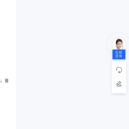
在线
咨询
话、音