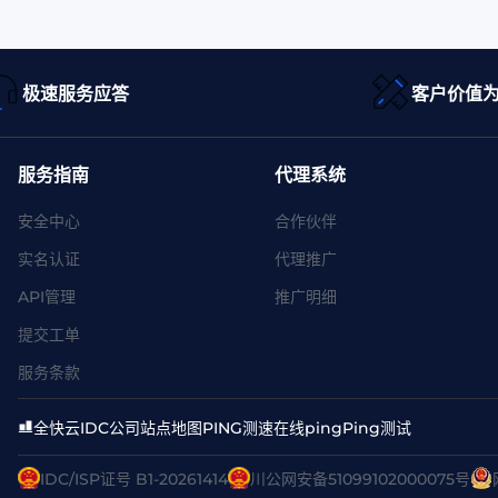
极速服务应答
客户价值
服务指南
代理系统
安全中心
合作伙伴
实名认证
代理推广
API管理
推广明细
提交工单
服务条款
全快云
IDC公司
站点地图
PING测速
在线ping
Ping测试
IDC/ISP证号 B1-20261414
川公网安备51099102000075号