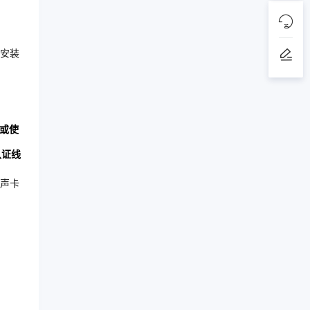
安装
或使
认证线
声卡