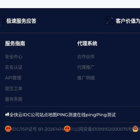
极速服务应答
客户价值
服务指南
代理系统
安全中心
合作伙伴
实名认证
代理推广
API管理
推广明细
提交工单
服务条款
全快云
IDC公司
站点地图
PING测速
在线ping
Ping测试
IDC/ISP证号 B1-20261414
川公网安备51099102000075号