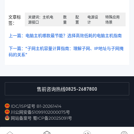
文章标
关键词：主机电
数
配
电源设
特殊应用
源接口
量
置
计
场景
签：
上一篇：电脑主机哪款最节能？选择高效低耗的电脑主机指南
下一篇：“子网主机容量计算指南：理解子网、IP地址与子网掩
码的关系”
0825-2687800
售前咨询热线
IDC/ISP证号 B1-20261414
川公网安备51099102000075号
网站备案号 蜀ICP备20025091号