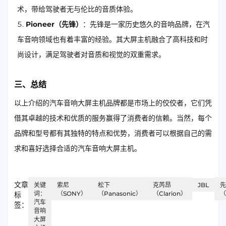
术，带给驾驶者无与伦比的音质体验。
Pioneer（先锋）
：先锋是一家历史悠久的音响品牌，在汽
车音响领域也有着丰富的经验。其大屏主机融合了高科技和时
尚设计，满足驾驶者对音质和视觉的双重需求。
三、总结
以上介绍的汽车音响大屏主机品牌都是市场上的佼佼者，它们凭
借其卓越的技术和优质的服务赢得了消费者的信赖。当然，每个
品牌和型号都有其独特的特点和优势，消费者可以根据自己的需
求和喜好选择合适的汽车音响大屏主机。
文章
关键
索尼
松下
克芮昂
JBL
先
词：
（SONY）
（Panasonic）
（Clarion）
（
标
汽车
签：
音响
大屏