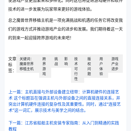
使游戏产业更加繁荣和多样化。同时这也将促进游戏硬件和软件
技术的进一步发展为玩家带来更好的游戏体验。
总之魔兽世界移植主机是一项充满挑战和机遇的任务它将改变我
们的游戏方式并推动游戏产业的进步和发展。我们期待着这一天
的到来一起迎接跨界游戏的未来吧！
文章
关键词：
跨
挑
影
技
版
用
游戏
魔兽世界
界
战
响
术
权
户
产业
标
移植主机
游
可
问
体
进步
签：
戏
行
题
验
性
上一篇：主机直接与外部设备建立纽带：计算机硬件的连接艺
术 这个标题旨在强调主机与外部设备之间的直接连接关系，并
突出计算机硬件连接的复杂性及其重要性。同时，通过“连接艺
术”这一词汇，展示技术与美学之间的结合。
下一篇：江苏省船舶主机安装专家指南：从入门到精通的实践
教程