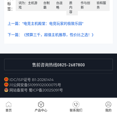
词为：主机游
台制
台战
质
作与创
验和服
标
戏
霸
略
内
新
务
签：
容
上一篇："电竞主机殿堂：电竞玩家的极致乐园"
下一篇：《预算三千，超值主机推荐，性价比之选！》
0825-2687800
售前咨询热线
IDC/ISP证号 B1-20261414
川公网安备51099102000075号
网站备案号 蜀ICP备20025091号
首页
产品中心
联系我们
我的