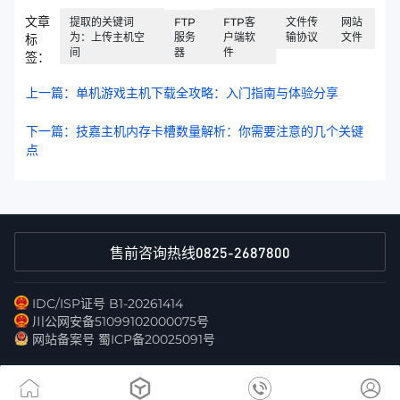
文章
提取的关键词
FTP
FTP客
文件传
网站
为：上传主机空
服务
户端软
输协议
文件
标
间
器
件
签：
上一篇：单机游戏主机下载全攻略：入门指南与体验分享
下一篇：技嘉主机内存卡槽数量解析：你需要注意的几个关键
点
0825-2687800
售前咨询热线
IDC/ISP证号 B1-20261414
川公网安备51099102000075号
网站备案号 蜀ICP备20025091号