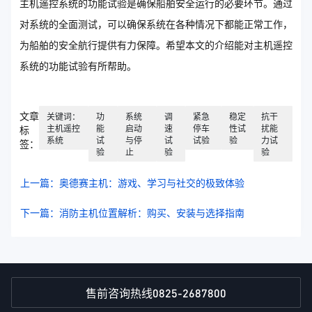
主机遥控系统的功能试验是确保船舶安全运行的必要环节。通过
对系统的全面测试，可以确保系统在各种情况下都能正常工作，
为船舶的安全航行提供有力保障。希望本文的介绍能对主机遥控
系统的功能试验有所帮助。
文章
关键词：
功
系统
调
紧急
稳定
抗干
主机遥控
能
启动
速
停车
性试
扰能
标
系统
试
与停
试
试验
验
力试
签：
验
止
验
验
上一篇：奥德赛主机：游戏、学习与社交的极致体验
下一篇：消防主机位置解析：购买、安装与选择指南
0825-2687800
售前咨询热线