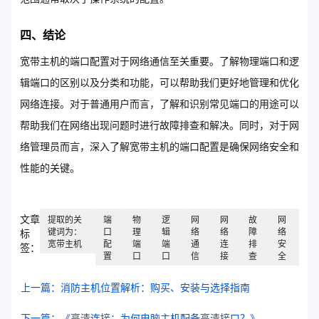
四、结论
宽带主机的端口配置对于网络通信至关重要。了解物理端口和逻
辑端口的区别以及分类和功能，可以帮助我们更好地管理和优化
网络连接。对于普通用户而言，了解和识别常见端口的用途可以
帮助我们在网络出现问题时进行故障排查和解决。同时，对于网
络管理员而言，深入了解宽带主机的端口配置是确保网络安全和
性能的关键。
文章
提取的关
端
物
逻
网
网
故
网
键词为：
口
理
辑
络
络
障
络
标
宽带主机
配
端
端
通
连
排
安
签：
置
口
口
信
接
查
全
上一篇：消防主机位置解析：购买、安装与选择指南
下一篇：《高清连接：为何电脑主机配备高清接口？》