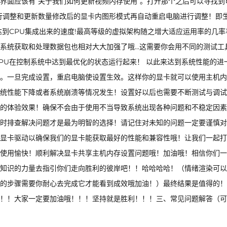
界面应该有“关于我们如何更新视频内存使用”。打开那个之后可以寻找到
行调整和更新数量修改后的显卡内图形模式再自动重启电脑进行调整！即
达到CPU集成出来的速度!最高等级的虚拟架构随之增大适应运用率的几率
在系统获取和处理数据包也相对大大加强了哦...这需要你会用不同的测试工
PU在控制系统中达到最优化的状态运行起来！ 以此来达到系统性能的进
。一旦完成设置，重启电脑使设置生效。这样你的显卡就可以使用主机内
统性能下降或者系统崩溃等情况发生！设置好以后也需要不断测试与调试
的体验效果！确保不会由于使用不当导致系统出现各种问题和不稳定因素
时排查解决问题才是最为明智的选择！请记住对未知的问题一定要谨慎对
显卡驱动以确保我们的显卡能获取最好的性能和兼容性哦！让我们一起打
使用愉快！顺利解决显卡共享主机内存设置问题哦！加油哦！相信你们一
知识的力量去指引你们走向胜利的彼岸吧！！哈哈哈哈！（情绪渲染可以
的步骤需要你耐心去完成它才能看到成效哦加油！）最终结果是值得的！
！！大家一定要加油哦！！！坚持就是胜利！！！三、常见问题解答（可