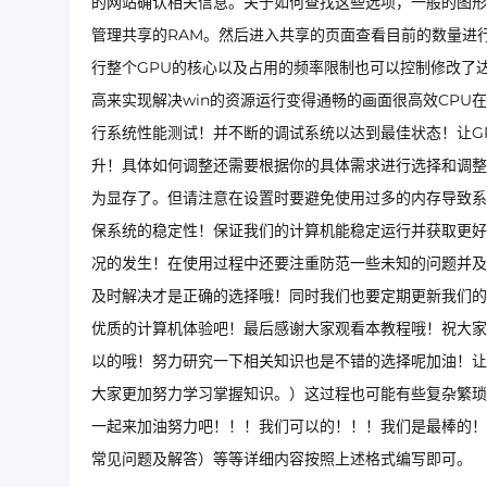
的网站确认相关信息。关于如何查找这些选项，一般的图形
管理共享的RAM。然后进入共享的页面查看目前的数量进
行整个GPU的核心以及占用的频率限制也可以控制修改了
高来实现解决win的资源运行变得通畅的画面很高效CPU
行系统性能测试！并不断的调试系统以达到最佳状态！让G
升！具体如何调整还需要根据你的具体需求进行选择和调整
为显存了。但请注意在设置时要避免使用过多的内存导致系
保系统的稳定性！保证我们的计算机能稳定运行并获取更好
况的发生！在使用过程中还要注重防范一些未知的问题并及
及时解决才是正确的选择哦！同时我们也要定期更新我们的
优质的计算机体验吧！最后感谢大家观看本教程哦！祝大家
以的哦！努力研究一下相关知识也是不错的选择呢加油！让
大家更加努力学习掌握知识。）这过程也可能有些复杂繁琐
一起来加油努力吧！！！我们可以的！！！我们是最棒的！
常见问题及解答）等等详细内容按照上述格式编写即可。