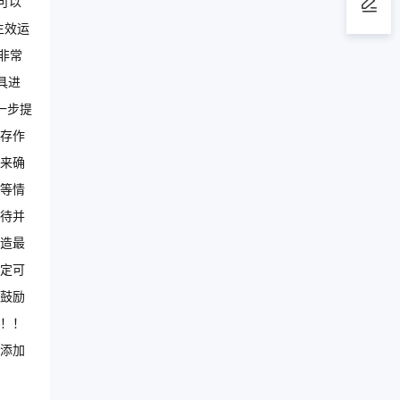
可以
生效运
非常
具进
一步提
存作
来确
等情
待并
造最
定可
鼓励
！！
添加