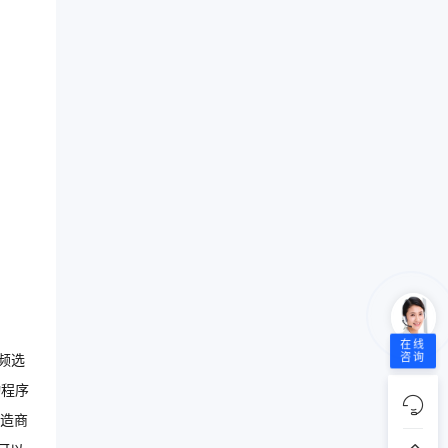
在线
咨询
频选
动程序
造商