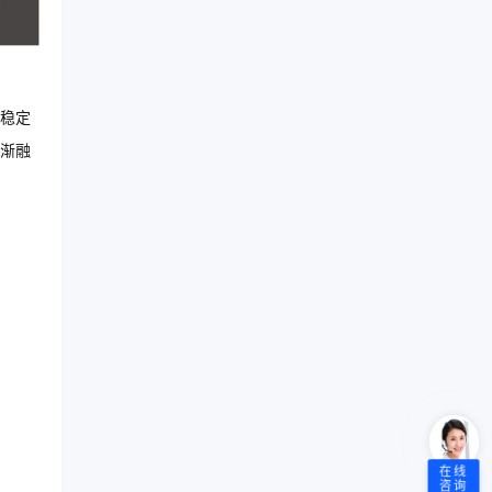
稳定
渐融
在线
咨询