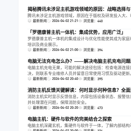
揭秘腾讯未涉足主机游戏领域的原因：战略选择与
腾讯未涉足主机游戏领域，原因在于版权及研发投入大、
2026-04-02 21:21
最新新闻
浏览量：440
「罗德康普主机一体机：集成优势，应用广泛」
罗德康普主机一体机的集成设计与优化性能使其成为家庭
培训及商业展示。
2026-04-02 21:00
最新新闻
浏览量：394
电脑无法充电怎么办？——解决电脑主机充电问题
电脑主机充电无果，可能的解决途径包括：检查电源连接
决，则联系专业维修人员并留意日常使用习惯及驱动更新
2026-04-02 20:40
最新新闻
浏览量：395
消防主机反馈关键解读：何时显示何种信息？全面
消防主机实时显示反馈信息，内容包括设备状态、报警信
并处理潜在问题，保障消防安全。
2026-04-02 20:20
最新新闻
浏览量：473
电脑主机：硬件与软件的完美结合之探索
电脑主机深藏玄机，集硬件与软件于一体，了解内部结构
2026-04-02 20:00
最新新闻
浏览量：376