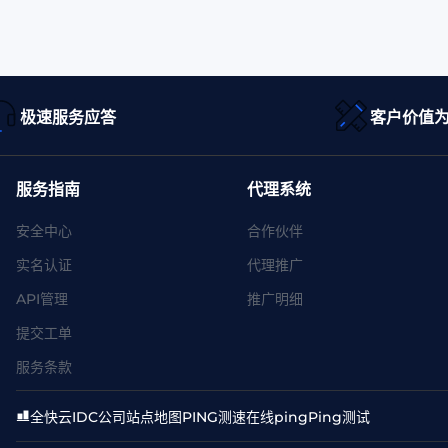
极速服务应答
客户价值
服务指南
代理系统
安全中心
合作伙伴
实名认证
代理推广
API管理
推广明细
提交工单
服务条款
全快云
IDC公司
站点地图
PING测速
在线ping
Ping测试