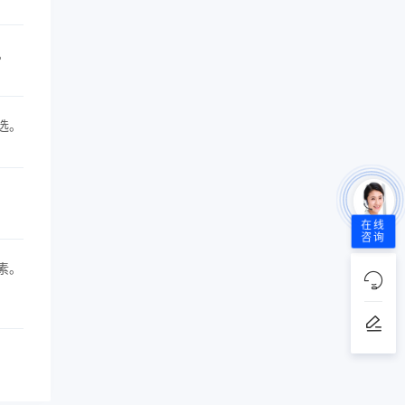
。
选。
在线
咨询
素。