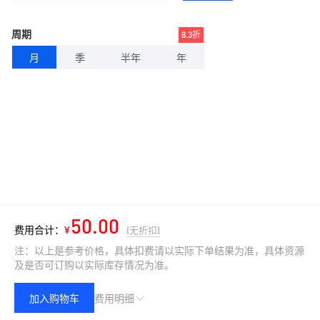
周期
8.3折
月
季
半年
年
50.00
费用合计：
¥
(无折扣)
注：以上是参考价格，具体扣费请以实际下单结果为准，具体资源
及是否可订购以实际库存情况为准。
加入购物车
费用明细