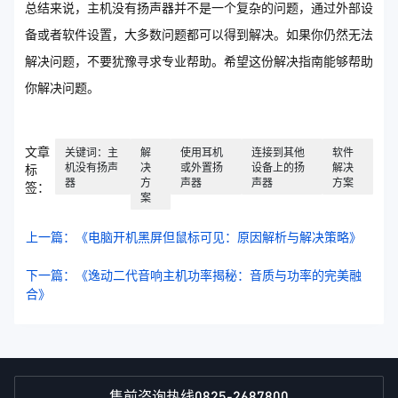
总结来说，主机没有扬声器并不是一个复杂的问题，通过外部设
备或者软件设置，大多数问题都可以得到解决。如果你仍然无法
解决问题，不要犹豫寻求专业帮助。希望这份解决指南能够帮助
你解决问题。
文章
关键词：主
解
使用耳机
连接到其他
软件
机没有扬声
决
或外置扬
设备上的扬
解决
标
器
方
声器
声器
方案
签：
案
上一篇：《电脑开机黑屏但鼠标可见：原因解析与解决策略》
下一篇：《逸动二代音响主机功率揭秘：音质与功率的完美融
合》
0825-2687800
售前咨询热线