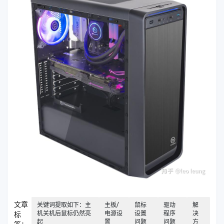
文章
关键词提取如下：主
主板/
鼠标
驱动
解
机关机后鼠标仍然亮
电源设
设置
程序
决
标
起
置
问题
问题
方