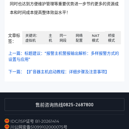
同时也达到方便维护管理等重要优势进一步节约更多的资源成
本和时间成本提高整体效益水平！
文章标
关键词：
主
同一
网络
NAT
桥接
虚拟机
机
网段
配置
模式
模式
签：
上一篇：标题建议：“报警主机警报输出解析：多样报警方式的
设置与应用”
下一篇：【扩音器主机启动教程：详细步骤及注意事项】
0825-2687800
售前咨询热线
IDC/ISP证号 B1-20261414
川公网安备51099102000075号