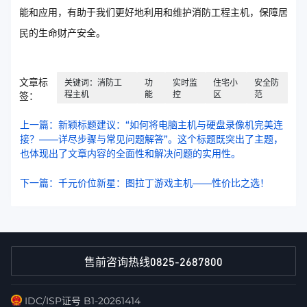
能和应用，有助于我们更好地利用和维护消防工程主机，保障居
民的生命财产安全。
文章标
关键词：消防工
功
实时监
住宅小
安全防
程主机
能
控
区
范
签：
上一篇：新颖标题建议：“如何将电脑主机与硬盘录像机完美连
接？——详尽步骤与常见问题解答”。这个标题既突出了主题，
也体现出了文章内容的全面性和解决问题的实用性。
下一篇：千元价位新星：图拉丁游戏主机——性价比之选！
0825-2687800
售前咨询热线
IDC/ISP证号 B1-20261414