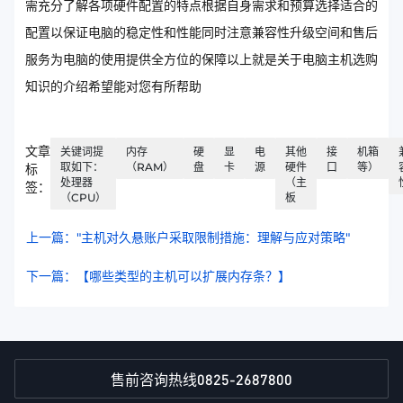
需充分了解各项硬件配置的特点根据自身需求和预算选择适合的
配置以保证电脑的稳定性和性能同时注意兼容性升级空间和售后
服务为电脑的使用提供全方位的保障以上就是关于电脑主机选购
知识的介绍希望能对您有所帮助
文章
关键词提
内存
硬
显
电
其他
接
机箱
取如下：
（RAM）
盘
卡
源
硬件
口
等）
标
处理器
（主
签：
（CPU）
板
上一篇："主机对久悬账户采取限制措施：理解与应对策略"
下一篇：【哪些类型的主机可以扩展内存条？】
0825-2687800
售前咨询热线